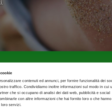
i.
Servizi
 cookie
rsonalizzare contenuti ed annunci, per fornire funzionalità dei soc
Bandi Welfare
ostro traffico. Condividiamo inoltre informazioni sul modo in cui ut
Apprendistato
RLST
partner che si occupano di analisi dei dati web, pubblicità e social
Commissioni Paritetiche e Conciliazioni
ombinarle con altre informazioni che hai fornito loro o che hanno
Sicurezza sul Lavoro
 loro servizi.
Osservatorio