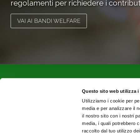
regolamenti per richiedere i contribut
VAI AI BANDI WELFARE
Questo sito web utilizza i
Utilizziamo i cookie per pe
media e per analizzare il n
il nostro sito con i nostri 
Enti Bilaterali Commercio e Turismo della Toscana
media, i quali potrebbero c
raccolto dal tuo utilizzo dei