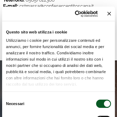
E-mail:
cstmassa@confesercentitoscana.it
Questo sito web utilizza i cookie
Utilizziamo i cookie per personalizzare contenuti ed
Torna alla lista
annunci, per fornire funzionalità dei social media e per
analizzare il nostro traffico. Condividiamo inoltre
informazioni sul modo in cui utilizzi il nostro sito con i
nostri partner che si occupano di analisi dei dati web,
pubblicità e social media, i quali potrebbero combinarle
con altre informazioni che hai fornito loro o che hanno
raccolto dal tuo utilizzo dei loro servizi.
Bandi welfare
Selezione
Consulta sul nostro sito i bandi
Necessari
del
welfare con i moduli e
consenso