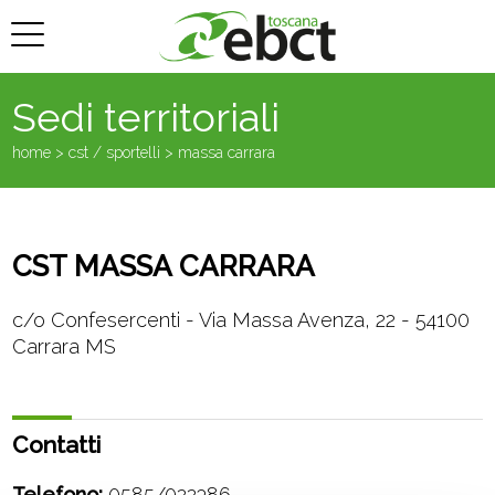
Sedi territoriali
home >
cst / sportelli
> massa carrara
CST MASSA CARRARA
c/o Confesercenti - Via Massa Avenza, 22 - 54100
Carrara MS
Contatti
Telefono:
0585/022386