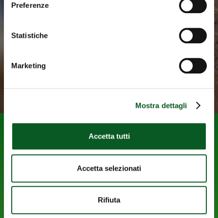
regolamenti per richiedere i
Preferenze
contributi.
Statistiche
VAI AI BANDI WELFARE
Marketing
Mostra dettagli
Accetta tutti
Accetta selezionati
Enti Bilaterali Commercio e Turismo della Toscana
Rifiuta
Servizi